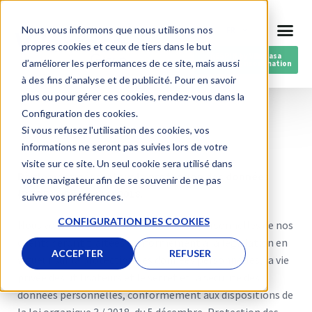
Aller
Nous vous informons que nous utilisons nos
FR
au
propres cookies et ceux de tiers dans le but
contenu
RESPIN by Vilarrasa
d’améliorer les performances de ce site, mais aussi
Fils post-consommation
à des fins d’analyse et de publicité. Pour en savoir
plus ou pour gérer ces cookies, rendez-vous dans la
Configuration des cookies.
Si vous refusez l'utilisation des cookies, vos
informations ne seront pas suivies lors de votre
visite sur ce site. Un seul cookie sera utilisé dans
Règlement général sur la protection des données
votre navigateur afin de se souvenir de ne pas
(RGDP) – Décembre 2018.
suivre vos préférences.
CONFIGURATION DES COOKIES
Nous vous informons que les données personnelles de nos
clients seront traitées conformément à la législation en
ACCEPTER
REFUSER
vigueur sur la protection des données personnelles, la vie
privée des utilisateurs et le secret et la sécurité des
données personnelles, conformément aux dispositions de
la loi organique 3 / 2018, du 5 décembre, Protection des