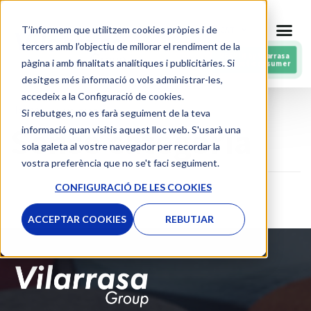
Skip
T’informem que utilitzem cookies pròpies i de
CAT
to
tercers amb l’objectiu de millorar el rendiment de la
content
RESPIN by Vilarrasa
pàgina i amb finalitats analítiques i publicitàries. Si
Fils post-consumer
desitges més informació o vols administrar-les,
accedeix a la Configuració de cookies.
Home
»
Sin categorizar
Si rebutges, no es farà seguiment de la teva
Sense categoria
informació quan visitis aquest lloc web. S'usarà una
sola galeta al vostre navegador per recordar la
vostra preferència que no se't faci seguiment.
CONFIGURACIÓ DE LES COOKIES
ACCEPTAR COOKIES
REBUTJAR