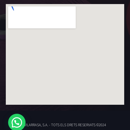
Tens alguna pregunta o consulta? Parla
directament amb nosaltres per
WhatsApp!
VILARRASA, S.A. - TOTS ELS DRETS RESERVATS ©2024