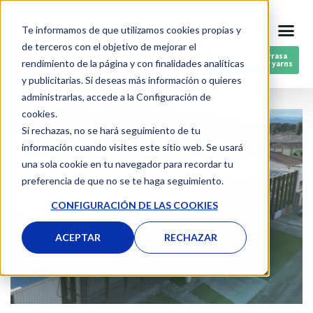
Saltar
Te informamos de que utilizamos cookies propias y
CAST
al
de terceros con el objetivo de mejorar el
contenido
RESPIN by Vilarrasa
rendimiento de la página y con finalidades analíticas
Post-consumer yarns
y publicitarias. Si deseas más información o quieres
administrarlas, accede a la Configuración de
cookies.
Si rechazas, no se hará seguimiento de tu
información cuando visites este sitio web. Se usará
una sola cookie en tu navegador para recordar tu
preferencia de que no se te haga seguimiento.
CONFIGURACIÓN DE LAS COOKIES
ACEPTAR
RECHAZAR